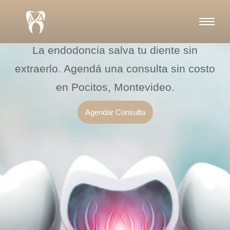
Ir
¿Tenés dolor de muela y no
al
contenido
querés perder el diente?
La endodoncia salva tu diente sin
extraerlo. Agendá una consulta sin costo
en Pocitos, Montevideo.
Agendar Consulta